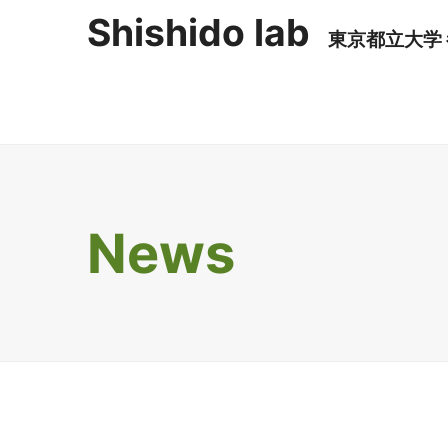
Shishido lab
東京都立大学
Member
News
Shishido CV
Miura CV
Nakada CV