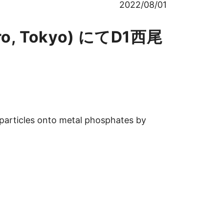
2022/08/01
oro, Tokyo) にてD1西尾
oparticles onto metal phosphates by