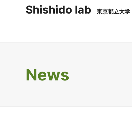
Shishido lab
東京都立大学
Member
News
Shishido CV
Miura CV
Nakada CV