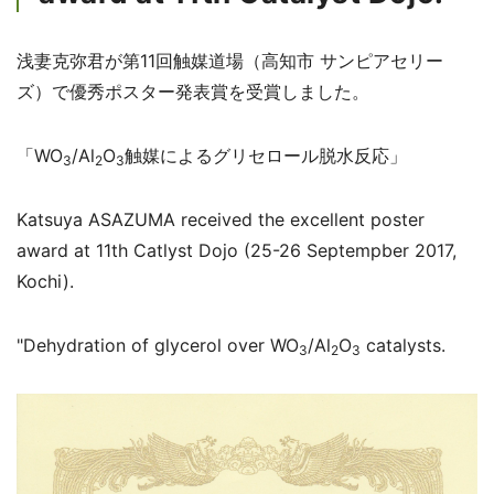
浅妻克弥君が第11回触媒道場（高知市 サンピアセリー
ズ）で優秀ポスター発表賞を受賞しました。
「WO
/Al
O
触媒によるグリセロール脱水反応」
3
2
3
Katsuya ASAZUMA received the excellent poster
award at 11th Catlyst Dojo (25-26 Septempber 2017,
Kochi).
"Dehydration of glycerol over WO
/Al
O
catalysts.
3
2
3