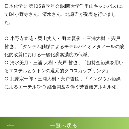
日本化学会 第105春季年会(関西大学千里山キャンパス)に
てB4小野寺さん、清水さん、北原君が発表を行いまし
た。
○ 小野寺春花・栗山丈人・ 野本賢俊・ 三浦大樹 ・宍戸
哲也，「タンデム触媒によるモデルバイオメタノールの酸
化的改質における一酸化炭素濃度の低減」
○ 清水美月・三浦 大樹・宍戸 哲也，「担持金触媒を用い
るエステルとケトンの還元的クロスカップリング」
○ 北原宗一郎・三浦大樹・宍戸哲也，「インジウム触媒
によるエーテルC–O 結合開裂を伴う芳香族アルキル化」
一覧へ戻る